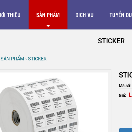
IỚI THIỆU
SẢN PHẨM
DỊCH VỤ
TUYỂN D
STICKER
›
SẢN PHẨM
›
STICKER
STI
Mã số
L
Giá: