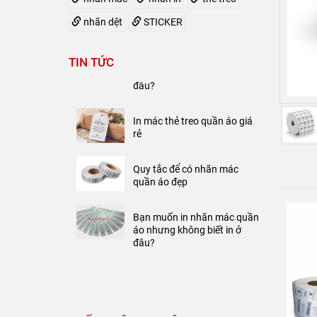
Quy tắc để có nhãn mác
quần áo đẹp
nhãn dệt
STICKER
Bạn muốn in nhãn mác quần
TIN TỨC
áo nhưng không biết in ở
đâu?
In mác thẻ treo quần áo giá
rẻ
Quy tắc để có nhãn mác
quần áo đẹp
Bạn muốn in nhãn mác quần
áo nhưng không biết in ở
đâu?