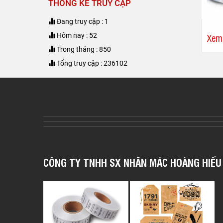
THỐNG KÊ TRUY CẬP
Đang truy cập : 1
Hôm nay : 52
Xem
Trong tháng : 850
Tổng truy cập : 236102
CÔNG TY TNHH SX NHÃN MÁC HOÀNG HIẾU