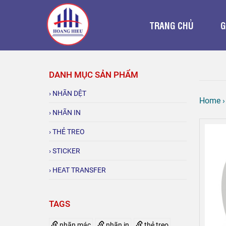
TRANG CHỦ
G
DANH MỤC SẢN PHẨM
› NHÃN DỆT
Home
› NHÃN IN
› THẺ TREO
› STICKER
› HEAT TRANSFER
In mác thẻ treo quần áo giá
TAGS
rẻ
nhãn mác
nhãn in
thẻ treo