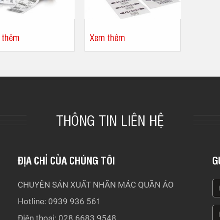
 thêm
Xem thêm
THÔNG TIN LIÊN HỆ
ĐỊA CHỈ CỦA CHÚNG TÔI
G
CHUYÊN SẢN XUẤT NHÃN MÁC QUẦN ÁO
Hotline: 0939 936 561
Điện thoại: 028.6683 9548