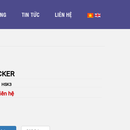
ỤNG
TIN TỨC
LIÊN HỆ
CKER
: HSK3
iên hệ